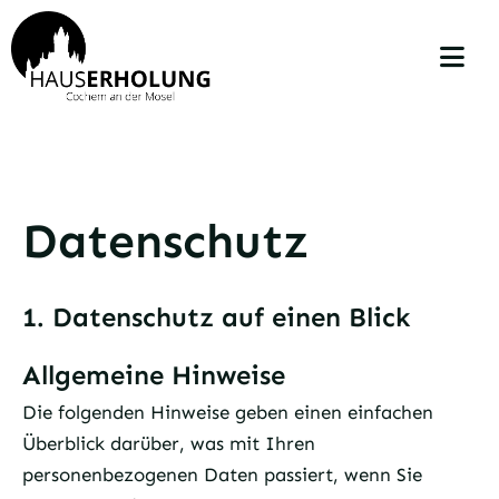
Skip
to
Togg
content
Navi
Über Uns
Apartments & Zimmer
Datenschutz
Service
1. Datenschutz auf einen Blick
Empfehlungen
Allgemeine Hinweise
Die folgenden Hinweise geben einen einfachen
Überblick darüber, was mit Ihren
personenbezogenen Daten passiert, wenn Sie